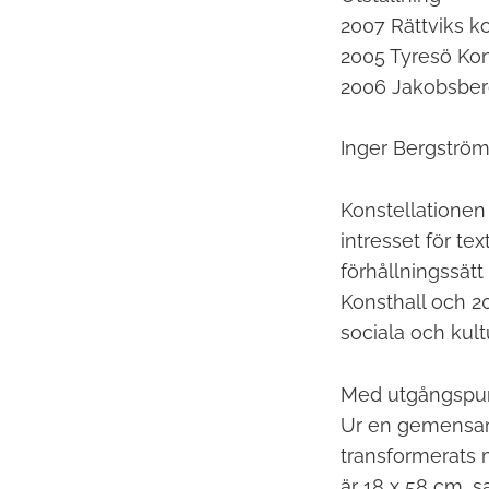
2007 Rättviks k
2005 Tyresö Kon
2006 Jakobsber
Inger Bergström
Konstellationen
intresset för te
förhållningssätt
Konsthall och 2
sociala och kul
Med utgångspunk
Ur en gemensam 
transformerats m
är 18 x 58 cm, 