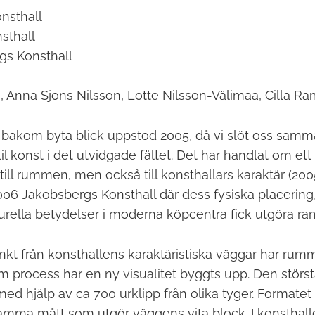
onsthall
sthall
gs Konsthall
, Anna Sjons Nilsson, Lotte Nilsson-Välimaa, Cilla R
 bakom byta blick uppstod 2005, då vi slöt oss samm
xtil konst i det utvidgade fältet. Det har handlat om e
 till rummen, men också till konsthallars karaktär (20
006 Jakobsbergs Konsthall där dess fysiska placering
turella betydelser i moderna köpcentra fick utgöra ra
t från konsthallens karaktäristiska väggar har rumm
process har en ny visualitet byggts upp. Den störs
ed hjälp av ca 700 urklipp från olika tyger. Formate
samma mått som utgör väggens vita block. I konsthal