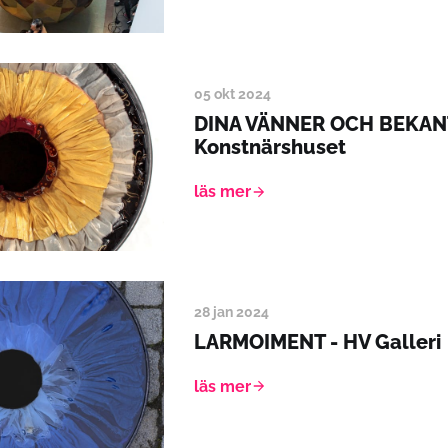
05 okt 2024
DINA VÄNNER OCH BEKANT
Konstnärshuset
läs mer
28 jan 2024
LARMOIMENT - HV Galleri
läs mer