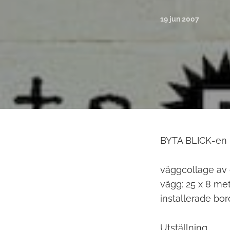
19 jun 2007
BYTA BLICK-en 
väggcollage av 
vägg: 25 x 8 me
installerade bor
Utställning