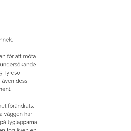
amnek.
an för att möta
tt undersökande
05 Tyresö
, även dess
men).
et förändrats.
ta väggen har
t på tyglapparna
len tog även en