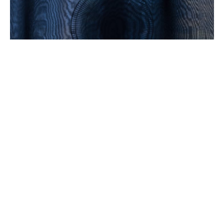
10 nov 2016
PAUS I APPERETUREN-Almgrens
Sidenväveri
Almgrens Sidenväveri, Stockholm Installationen
genomfördes i samarbete med Inger Bergström.
Ljudinstallation av Sven Blumé. Verket togs fram för
FAS projektet Siden och samtid.
läs mer